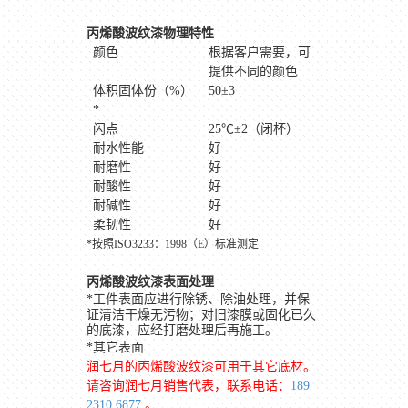
丙烯酸波纹漆物理特性
颜色
根据客户需要，可
提供不同的颜色
体积固体份（
%
）
50
±
3
*
闪点
25
℃±
2
（闭杯）
耐水性能
好
耐磨性
好
耐酸性
好
耐碱性
好
柔韧性
好
*
按照
ISO3233
：
1998
（
E
）标准测定
丙烯酸波纹漆表面处理
*
工件表面应进行除锈、除油处理，并保
证清洁干燥无污物；对旧漆膜或固化已久
的底漆，应经打磨处理后再施工。
*
其它表面
润七月的丙烯酸波纹漆可用于其它底材。
请咨询润七月销售代表，
联系电话：
189
2310 6877
。