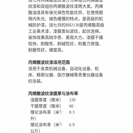
润七月丙烯酸波纹漆分为单组份丙烯酸波
纹漆和双组份丙烯酸波纹漆两大类。丙烯
酸油漆具有保光保色性能优异，在使用期
限内失光、褪色缓慢的特点，是高级的机
械防护漆。润七月的
RB2130
是丙烯酸高级
工业美术漆，漆膜类似波纹，起伏连绵，
装饰效果高档华贵、美观大方。漆膜干燥
较快，耐酸性、耐碱性好，附着力很强、
耐磨性好，硬度高。
丙烯酸波纹漆适用范围
适用于各类机械设备、自动化设备、机
床、精密仪器、医疗器械等贵重仪器设备
的涂装。
丙烯酸波纹漆膜厚与涂布率
湿膜厚度（微米）
120
干膜厚度（微米）
60
2
理论涂布率（米
/
8.3
升）
2
理论涂布率（米
/
6.9
公斤）