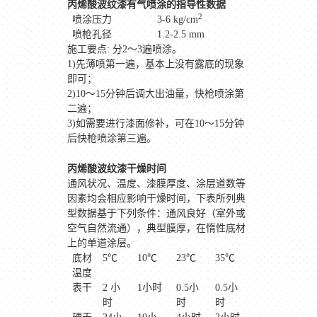
丙烯酸波纹漆有气喷涂的指导性数据
2
喷涂压力
3-6 kg/cm
喷枪孔径
1.2-2.5 mm
施工要点
:
分
2
～
3
遍喷涂。
1)先薄喷第一遍，基本上没有露底的现象
即可；
2)10～15分钟后调大出油量，快枪喷涂第
二遍；
3)如需要进行漆面修补，可在10～15分钟
后快枪喷涂第三遍。
丙烯酸波纹漆干燥时间
通风状况、温度、漆膜厚度、涂层道数等
因素均会相应影响干燥时间，下表所列典
型数据基于下列条件：通风良好（室外或
空气自然流通），典型膜厚，在惰性底材
上的单道涂层。
底材
5
℃
10
℃
23
℃
35
℃
温度
表干
2
小
1
小时
0.5
小
0.5
小
时
时
时