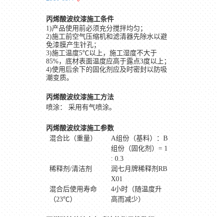
丙烯酸波纹漆施工条件
1)产品使用前必须充分搅拌均匀；
2)
施工前空气压缩机和滤清器先除水以避
免漆膜产生针孔；
3)施工温度5℃以上，施工湿度不大于
85%，底材表面温度应高于露点3度以上；
4)
使用后余下的固化剂应及时密封以防吸
潮变质。
丙烯酸波纹漆施工方法
喷涂： 采用有气喷涂。
丙烯酸波纹漆施工参数
混合比（重量）
A
组份（基料）：
B
组份（固化剂）
= 1
: 0.3
稀释剂/清洁剂
润七月牌稀释剂RB
X01
混合后使用寿命
4
小时（随温度升
（23℃）
高而减少）