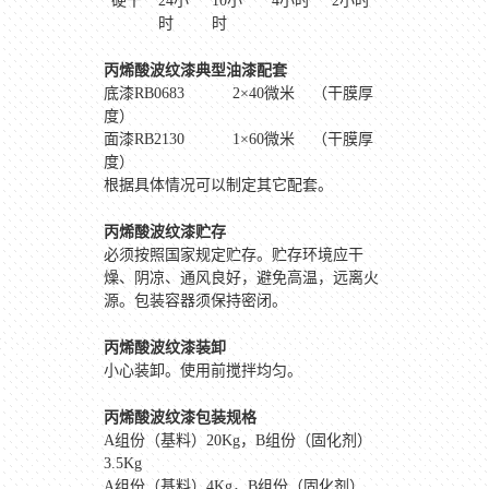
硬干
24
小
10
小
4
小时
2
小时
时
时
丙烯酸波纹漆典型油漆配套
底漆
RB0683 2
×
40
微米
（干膜厚
度）
面漆
RB2130 1
×
60
微米
（干膜厚
度）
根据具体情况可以制定其它配套。
丙烯酸波纹漆贮存
必须按照国家规定贮存。贮存环境应干
燥、阴凉、通风良好，避免高温，远离火
源。包装容器须保持密闭。
丙烯酸波纹漆装卸
小心装卸。使用前搅拌均匀。
丙烯酸波纹漆包装规格
A
组份（基料）
20Kg
，
B
组份（固化剂）
3.5Kg
A
组份（基料）
4Kg
，
B
组份（固化剂）